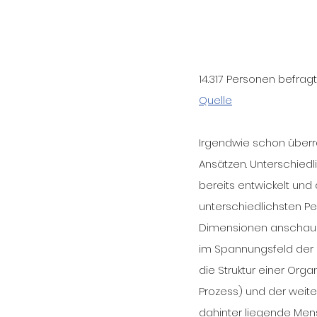
14.317 Personen befragt,
Quelle
Irgendwie schon überra
Ansätzen. Unterschied
bereits entwickelt und
unterschiedlichsten P
Dimensionen anschauen:
im Spannungsfeld der I
die Struktur einer Orga
Prozess) und der weiter
dahinter liegende Men