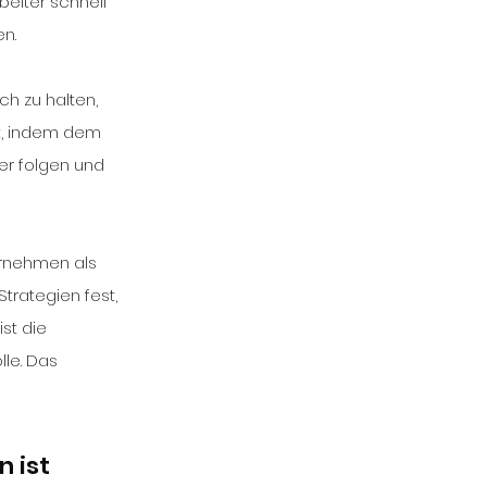
eiter schnell 
en.
lt, indem dem 
er folgen und 
ernehmen als 
trategien fest, 
st die 
le. Das 
 ist 