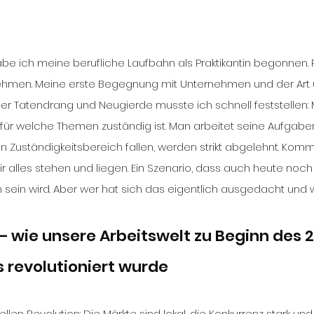
e ich meine berufliche Laufbahn als Praktikantin begonnen. 
rnehmen. Meine erste Begegnung mit Unternehmen und der Art
oller Tatendrang und Neugierde musste ich schnell feststellen: Ma
er für welche Themen zuständig ist. Man arbeitet seine Aufgabe
en Zuständigkeitsbereich fallen, werden strikt abgelehnt. Kom
ir alles stehen und liegen. Ein Szenario, dass auch heute noch
 sein wird. Aber wer hat sich das eigentlich ausgedacht und
– wie unsere Arbeitswelt zu Beginn des 2
 revolutioniert wurde
iellen Revolution: Die Märkte sind lokal, die Konkurrenz stark un