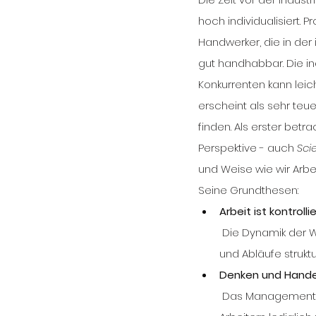
hoch individualisiert. 
Handwerker, die in der
gut handhabbar. Die in
Konkurrenten kann leic
erscheint als sehr teue
finden. Als erster bet
Perspektive - auch 
Sci
und Weise wie wir Arbei
Seine Grundthesen:
Arbeit ist kontroll
 Die Dynamik der Wertschöpfung lässt sich reduzieren, indem Arbeit in standardisierte Prozesse 
und Abläufe struktur
Denken und Hande
 Das Management „denkt“, entwickelt Strategien, Prozesse und macht Vorgaben, die von den 