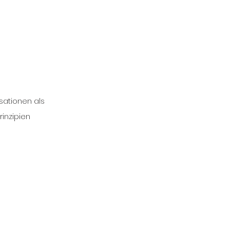
ationen als 
inzipien 