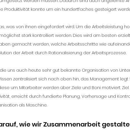
h umgesetzt werden müssen. Dadurch sind auch ungelernte Arb
ie Produktivität konnte um ein hundertfaches gesteigert werd
möglichst stark kontrolliert werden. Dies wird am besten erzie
gaben gemacht werden, welche Arbeitsschritte wie aufeinand
olution der Arbeit durch Rationalisierung der Arbeitsprozesse.
 die uns auch heute sehr gut bekannte Organisation von Unt
ssen zentralisiert sich nach oben hin, das Management legt S
iese um. Mitarbeiter werden über Ziele und Boni motiviert. Ziel i
ität, erreicht durch fundierte Planung, Vorhersage und Kontrol
nisation als Maschine.
darauf, wie wir Zusammenarbeit gestalten