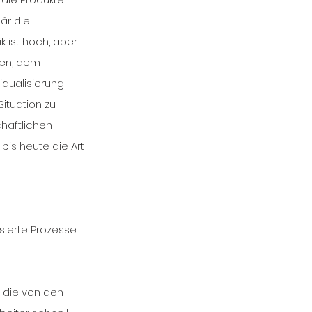
är die 
 ist hoch, aber 
nen, dem 
dualisierung 
Situation zu 
haftlichen 
bis heute die Art 