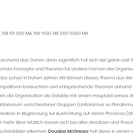
 19% 101-500 MA, 16% <500, 14% 1.001-5.000 MA
schend das Ganze, denn eigentlich hat sich viel getan seit 1
lichste Konzepte und Theorien für andere Formen der Organis
 das schon in frühen Jahren. Wir können dieses Thema aus den
erspektiven beleuchten und entsprechende Theorien anhand 
 die Organisation als Gebilde mit einem Hauptziel versus di
nteressen verschiedener Gruppen (Unitarismus vs. Pluralismus)
nisation in Abgrenzung zur Ausrichtung auf deren Prozesse (Stru
 mehr. Aber letztlich lassen sich bei allen Ansätzen und Theor
schenbilder erkennen. 
Douglas McGregor 
hat diese in einem 