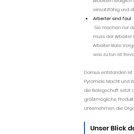
Arbeitern lediglic
einsatzfähig und d
Arbeiter sind faul
 Sie machen nur das, was von ihnen eingefordert wird. Um die Arbeitsleistung hoch zu halten, 
muss der Arbeiter 
Arbeiter klare Vor
was zu tun ist. Rev
Daraus entstanden ist
Pyramide. Macht und Wi
die Belegschaft setzt d
größtmögliche Produktiv
Unternehmen, die Orga
Unser Blick 