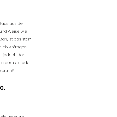
Raus aus der 
 und Weise wie 
n, ist das starr! 
n ab. Anfragen, 
mt jedoch der 
 in dem ein oder 
 warum?
0. 
d die Produkte 