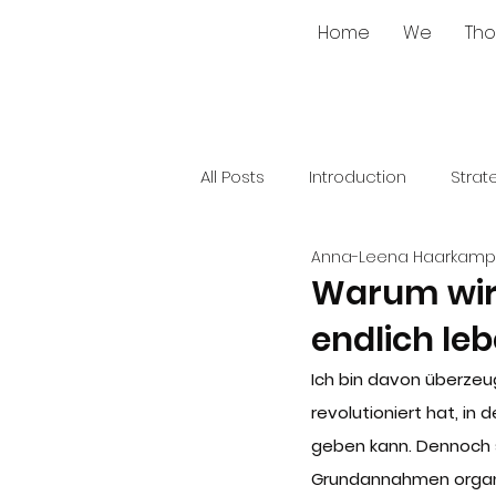
Home
We
Tho
All Posts
Introduction
Strat
Anna-Leena Haarkamp
Warum wir 
endlich le
Ich bin davon überzeug
revolutioniert hat, in
geben kann. Dennoch 
Grundannahmen organisi