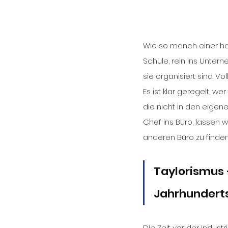
Wie so manch einer hab
Schule, rein ins Unte
sie organisiert sind. V
Es ist klar geregelt, w
die nicht in den eigen
Chef ins Büro, lassen w
anderen Büro zu finden
Taylorismus 
Jahrhunderts
Die Zeit vor der industr