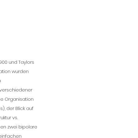
900 und Taylors 
ation wurden 
 
verschiedener 
e Organisation 
, der Blick auf 
ktur vs. 
ien zwei bipolare 
einfachen 