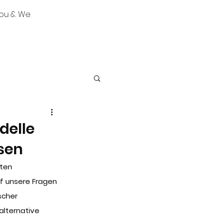
ou & We
delle
sen
ten 
f unsere Fragen 
scher 
alternative 