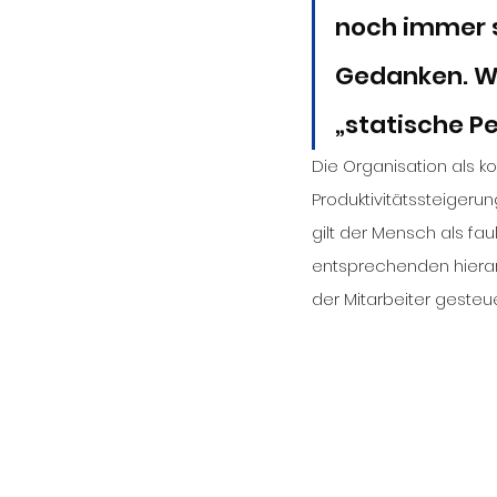
noch immer s
Gedanken. Wi
„statische P
Die Organisation als ko
Produktivitätssteigerun
gilt der Mensch als fa
entsprechenden hierarc
der Mitarbeiter gesteu