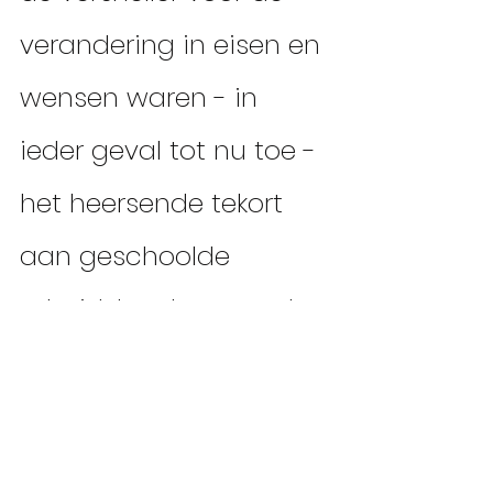
verandering in eisen en 
wensen waren - in 
ieder geval tot nu toe - 
het heersende tekort 
aan geschoolde 
arbeidskrachten en de 
tot nu toe zeer goede 
economische situatie. 
We waren niet alleen 