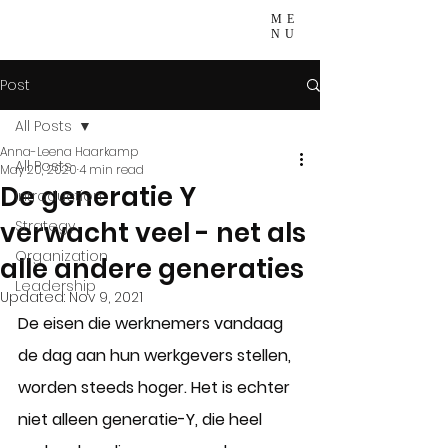
ME
NU
Post
All Posts
Anna-Leena Haarkamp
All Posts
May 20, 2020
4 min read
De generatie Y
Introduction
verwacht veel - net als
Strategy
Organization
alle andere generaties
Leadership
Updated:
Nov 9, 2021
De eisen die werknemers vandaag 
de dag aan hun werkgevers stellen, 
worden steeds hoger. Het is echter 
niet alleen generatie-Y, die heel 