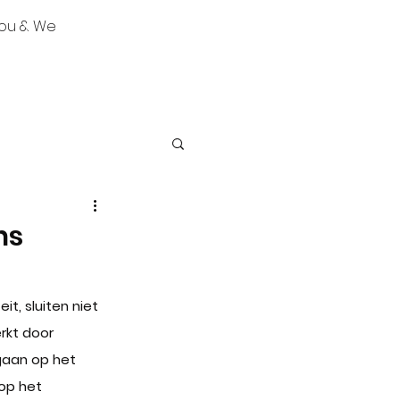
ou & We
ns
t, sluiten niet 
rkt door 
ngaan op het 
 op het 