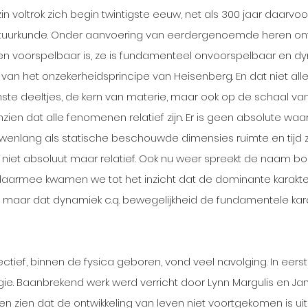
 zin voltrok zich begin twintigste eeuw, net als 300 jaar daarvo
atuurkunde. Onder aanvoering van eerdergenoemde heren on
 en voorspelbaar is, ze is fundamenteel onvoorspelbaar en d
s van het onzekerheidsprincipe van Heisenberg. En dat niet all
inste deeltjes, de kern van materie, maar ook op de schaal van
 inzien dat alle fenomenen relatief zijn. Er is geen absolute waar
uwenlang als statische beschouwde dimensies ruimte en tijd z
niet absoluut maar relatief. Ook nu weer spreekt de naam bo
En daarmee kwamen we tot het inzicht dat de dominante karakter
 is, maar dat dynamiek c.q. bewegelijkheid de fundamentele kara
tief, binnen de fysica geboren, vond veel navolging. In eerste
gie. Baanbrekend werk werd verricht door Lynn Margulis en Ja
en zien dat de ontwikkeling van leven niet voortgekomen is uit