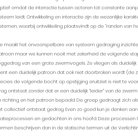
daptief omdat de interactie tussen actoren tot constante aanpa
teem leidt. Ontwikkeling en interactie zijn de wezenlijke karakt
emen, waarbij ontwikkeling plaatsvindt op de “randen van he
 maakt het onvoorspelbare van systeem gedraging inzichtelijk.
patroon maar we kunnen nooit met zekerheid de volgende stap
ggedrag van een grote zwermvogels. Ze vliegen als duidelijk 
kent een duidelijk patroon dat ook niet doorbroken wordt (de z
ecies de volgende bocht op opstijging eruitziet is niet te voors
g ontstaat zonder dat er een duidelijk “leider” van de zwerm h
e richting en het patroon bepaald. De groep gedraagt zich als 
et collectief ontstaat gedrag. Even zo goed kun je denken aa
vatieprocessen en gedachten in ons hoofd. Deze processen la
rmen beschrijven dan in de statische termen uit de Verlichtin