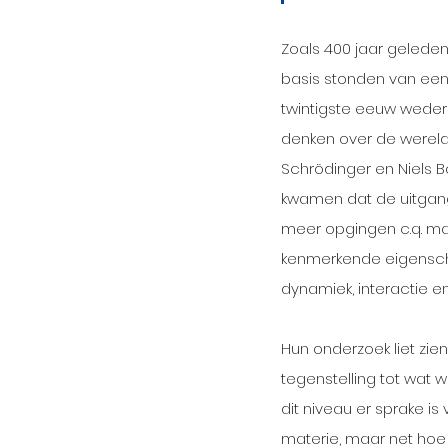
Zoals 400 jaar geleden
basis stonden van een
twintigste eeuw weder
denken over de wereld
Schrödinger en Niels 
kwamen dat de uitgang
meer opgingen c.q. maa
kenmerkende eigensc
dynamiek, interactie e
Hun onderzoek liet zien
tegenstelling tot wat 
dit niveau er sprake is
materie, maar net hoe 