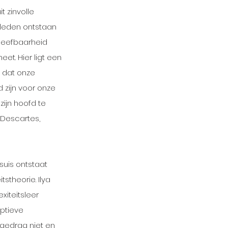
t zinvolle 
eleden ontstaan 
leefbaarheid 
t. Hier ligt een 
 dat onze 
 zijn voor onze 
ijn hoofd te 
 Descartes, 
uis ontstaat 
stheorie. Ilya 
iteitsleer 
ptieve 
gedrag niet en 