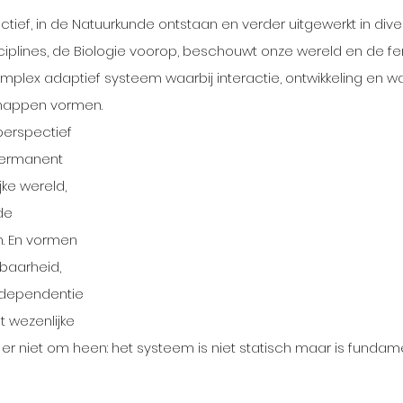
ief, in de Natuurkunde ontstaan en verder uitgewerkt in dive
ciplines, de Biologie voorop, beschouwt onze wereld en de 
plex adaptief systeem waarbij interactie, ontwikkeling en waa
happen vormen. 
perspectief 
permanent 
ke wereld, 
de 
. En vormen 
baarheid, 
erdependentie 
wezenlijke 
r niet om heen: het systeem is niet statisch maar is fundam