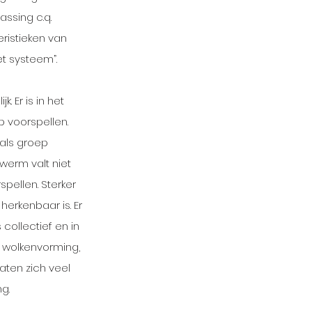
ssing c.q. 
eristieken van 
t systeem”.
 Er is in het 
 voorspellen. 
als groep 
werm valt niet 
pellen. Sterker 
erkenbaar is. Er 
collectief en in 
n wolkenvorming, 
ten zich veel 
g. 