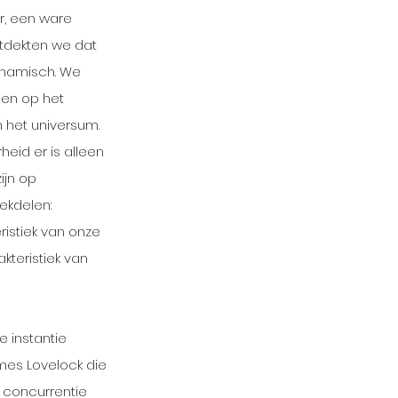
or, een ware 
tdekten we dat 
ynamisch. We 
een op het 
 het universum. 
heid er is alleen 
ijn op 
ekdelen: 
istiek van onze 
kteristiek van 
 instantie 
mes Lovelock die 
 concurrentie 