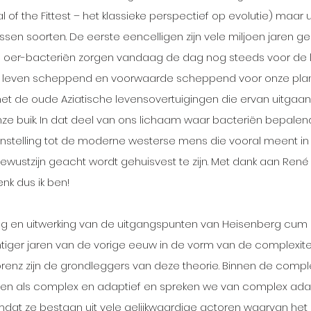
 of the Fittest – het klassieke perspectief op evolutie) maar ui
ussen soorten. De eerste eencelligen zijn vele miljoen jaren g
ze oer-bacteriën zorgen vandaag de dag nog steeds voor de 
ijn leven scheppend en voorwaarde scheppend voor onze planee
met de oude Aziatische levensovertuigingen die ervan uitgaan
onze buik. In dat deel van ons lichaam waar bacteriën bepalend
enstelling tot de moderne westerse mens die vooral meent in z
ewustzijn geacht wordt gehuisvest te zijn. Met dank aan René
nk dus ik ben! 
ng en uitwerking van de uitgangspunten van Heisenberg cum s
tiger jaren van de vorige eeuw in de vorm van de complexiteit
renz zijn de grondleggers van deze theorie. Binnen de complex
en als complex en adaptief en spreken we van complex ada
at ze bestaan uit vele gelijkwaardige actoren waarvan het 