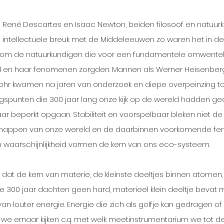
 René Descartes en Isaac Newton, beiden filosoof en natuurk
 intellectuele breuk met de Middeleeuwen zo waren het in de
om de natuurkundigen die voor een fundamentele omwenteli
 en haar fenomenen zorgden. Mannen als Werner Heisenberg,
Bohr kwamen na jaren van onderzoek en diepe overpeinzing to
spunten die 300 jaar lang onze kijk op de wereld hadden ged
r beperkt opgaan. Stabiliteit en voorspelbaar bleken niet d
happen van onze wereld en de daarbinnen voorkomende fe
n waarschijnlijkheid vormen de kern van ons eco-systeem. 
 dat de kern van materie, de kleinste deeltjes binnen atomen, 
we 300 jaar dachten geen hard, materieel klein deeltje bevat 
 van louter energie. Energie die zich als golfje kan gedragen of
we ernaar kijken c.q. met welk meetinstrumentarium we tot d