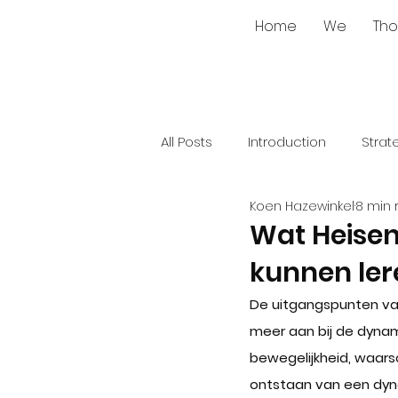
Home
We
Tho
All Posts
Introduction
Strat
Koen Hazewinkel
8 min 
Wat Heisen
kunnen ler
De uitgangspunten van 
meer aan bij de dynam
bewegelijkheid, waarsch
ontstaan van een dynami