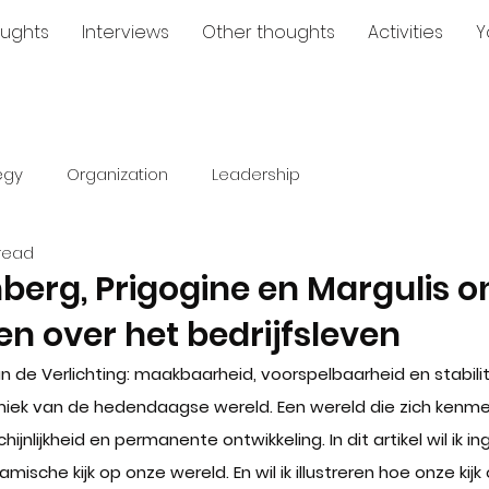
ughts
Interviews
Other thoughts
Activities
Y
egy
Organization
Leadership
read
berg, Prigogine en Margulis o
en over het bedrijfsleven
de Verlichting: maakbaarheid, voorspelbaarheid en stabilitei
iek van de hedendaagse wereld. Een wereld die zich kenme
ijnlijkheid en permanente ontwikkeling. In dit artikel wil ik i
sche kijk op onze wereld. En wil ik illustreren hoe onze kijk