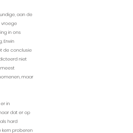
undige, aan de 
 vroege 
ng in ons 
 Erwin 
t de conclusie 
icteerd niet 
e meest 
nomenen, maar 
er in 
maar dat er op 
 als hard 
e kern proberen 