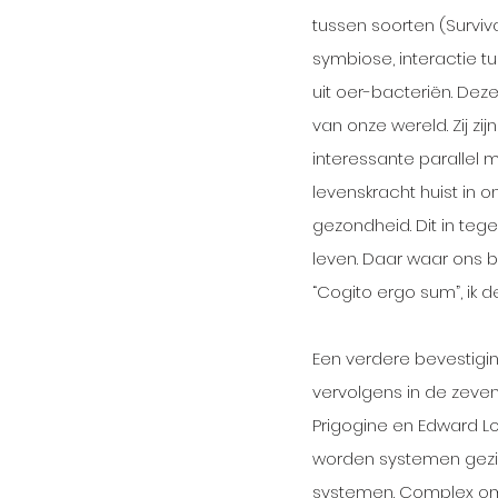
tussen soorten (Survival
symbiose, interactie t
uit oer-bacteriën. De
van onze wereld. Zij z
interessante parallel 
levenskracht huist in 
gezondheid. Dit in teg
leven. Daar waar ons b
“Cogito ergo sum”, ik de
Een verdere bevestigi
vervolgens in de zeven
Prigogine en Edward Lo
worden systemen gezi
systemen. Complex omd