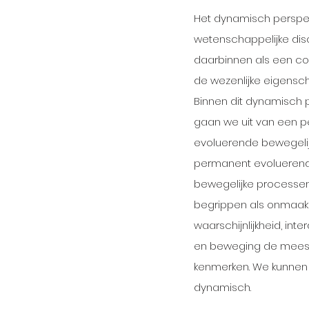
Het dynamisch perspect
wetenschappelijke dis
daarbinnen als een com
de wezenlijke eigensc
Binnen dit dynamisch 
gaan we uit van een 
evoluerende bewegelij
permanent evolueren
bewegelijke processen
begrippen als onmaak
waarschijnlijkheid, int
en beweging de meest 
kenmerken. We kunnen e
dynamisch.