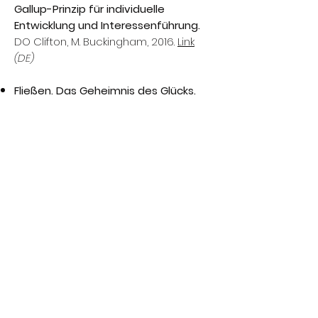
Gallup-Prinzip für individuelle
Entwicklung und Interessenführung.
DO Clifton, M. Buckingham, 2016.
Link
(DE)
Fließen. Das Geheimnis des Glücks.
Mihaly
Csikszentmihalyi, 2012.
Link
(DE)
Flow im Beruf: Das Geheimnis des
Glücks am Fähigkeiten.
Mihaly
Csikszentmihalyi, 2012.
Link
(DE)
Zum Glück gibts Erfolg.
Utho Creusen,
Nina Eschemann, 2008.
LInk
(DE)
Wat Leiders drijft. Manfred Kets de