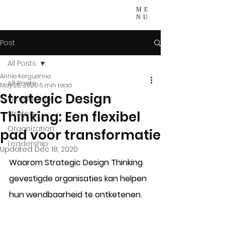
ME
NU
Post
All Posts
Annie Kerguenne
All Posts
May 28, 2020
6 min read
Strategic Design
Introduction
Thinking: Een flexibel
Strategy
Organization
pad voor transformatie
Leadership
Updated:
Dec 18, 2020
Waarom Strategic Design Thinking 
gevestigde organisaties kan helpen 
hun wendbaarheid te ontketenen.